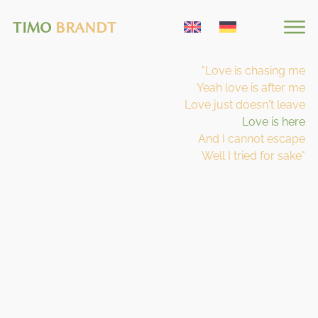
TIMO
BRANDT
"Love is chasing me
Yeah love is after me
Love just doesn't leave
Love is here
And I cannot escape
Well I tried for sake"