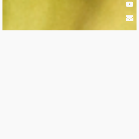
Ein
paar Worte über mich
Es ist ein geistiger Hunger, der mich antreibt,
diese Songs zu singen
- das Bewußtsein
einer liebenden Gegenwart
.
Vor ein paar
Jahren hab ich meine Gitarre geschnappt
und angefangen, als Einzelkünstler
aufzutreten. Das hat sich schnell zu einer
spannenden Reise entwickelt. Mein erstes
offizielles Album "Grounded" erhielt ein tolles
Feedback in der
deutschen Fachpresse.
Einige Songs wurden weltweit auf Kanälen